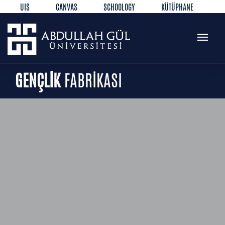
UIS
CANVAS
SCHOOLOGY
KÜTÜPHANE
REZERVASYON
WEB MAIL
TR
EN
GENÇLİK
FABRİKASI